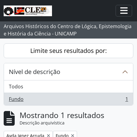
Skip to main content
Togg
Arquivos Históricos do Centro de Lógica, Epistemologia
e História da Ciência - UNICAMP
Limite seus resultados por:
Nível de descrição
Todos
Fundo
1
, 1 resultados
Mostrando 1 resultados
Descrição arquivística
Remover filtro:
Remover filtro:
Ayda Ignez Arruda
Fundo