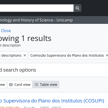
Search in browse
temology and History of Science - Unicamp
w
Close
wing 1 results
l description
Remove filter:
l descriptions
Comissão Supervisora do Plano dos Institutos
 search options
iew
Card view
Table view
 Supervisora do Plano dos Institutos (COSUPI)