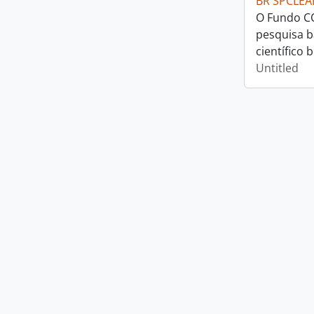
BR SPCLEA
O Fundo CO
pesquisa b
científico b
Untitled