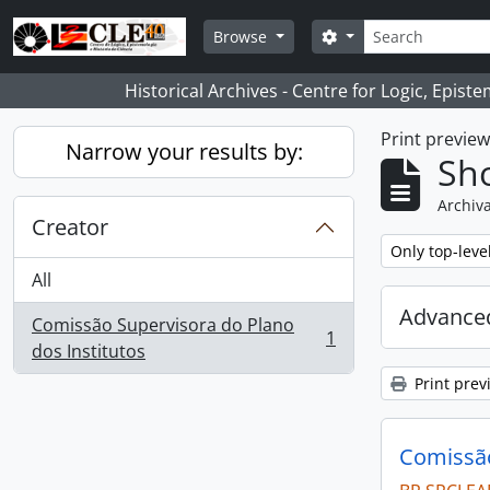
Skip to main content
Search
Search options
Browse
Historical Archives - Centre for Logic, Epis
Print previe
Narrow your results by:
Sho
Archiva
Creator
Remove filter:
Only top-leve
All
Advanced
Comissão Supervisora do Plano
1
, 1 results
dos Institutos
Print prev
Comissão