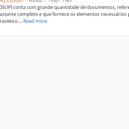
RQ COSUPI
·
Fonds
·
1950 - 1967
SUPI conta com grande quantidade de documentos, referent
astante completo e que fornece os elementos necessários
rasileiro.
…
Read more