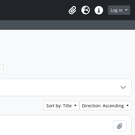
 page
Log in
Clipboard
Language
Quick links
Sort by: Title
Direction: Ascending
Add t