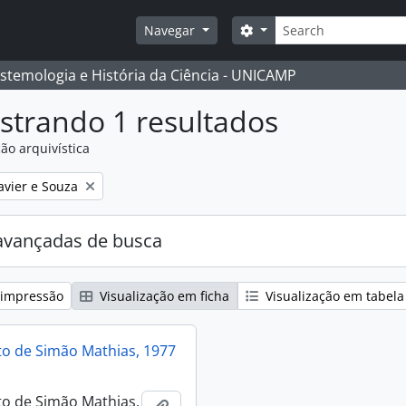
Buscar
Opções de busca
Navegar
istemologia e História da Ciência - UNICAMP
strando 1 resultados
ão arquivística
:
avier e Souza
avançadas de busca
 impressão
Visualização em ficha
Visualização em tabela
o de Simão Mathias, 1977
o de Simão Mathias,