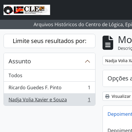
Skip to main content
Arquivos Históricos do Centro de Lógica, Ep
Mo
Limite seus resultados por:
Descriç
Assunto
Remover filtro
Nadja Volia X
Todos
Opções 
Ricardo Guedes F. Pinto
1
, 1 resultados
Visualizar
Nadja Volia Xavier e Souza
1
, 1 resultados
Depoiment
Depoiment