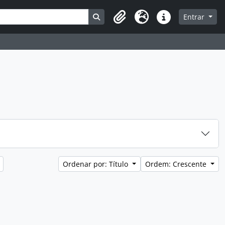
Busque na página de navegação
Entrar
Clipboard
Idioma
Atalhos
Ordenar por: Título
Ordem: Crescente