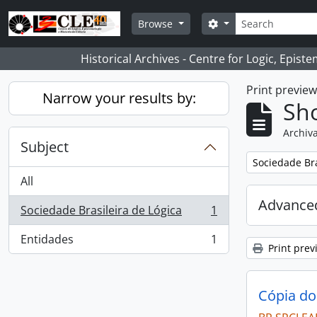
Skip to main content
Search
Search options
Browse
Historical Archives - Centre for Logic, Epis
Print previe
Narrow your results by:
Sho
Archiva
Subject
Remove filter:
Sociedade Bra
All
Advanced
Sociedade Brasileira de Lógica
1
, 1 results
Entidades
1
, 1 results
Print prev
Cópia do