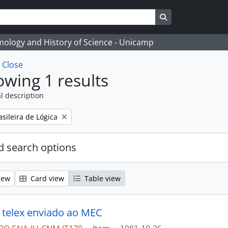
Search in browse
temology and History of Science - Unicamp
w
Close
wing 1 results
l description
sileira de Lógica
 search options
iew
Card view
Table view
 telex enviado ao MEC