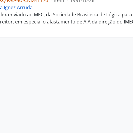
RQ FAIA-IU-CNM-IT170
·
Item
·
1981-10-26
a Ignez Arruda
elex enviado ao MEC, da Sociedade Brasileira de Lógica pa
 reitor, em especial o afastamento de AIA da direção do IME