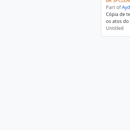
BR SPCLEA
Part of
Ayd
Cópia de t
os atos do
Untitled