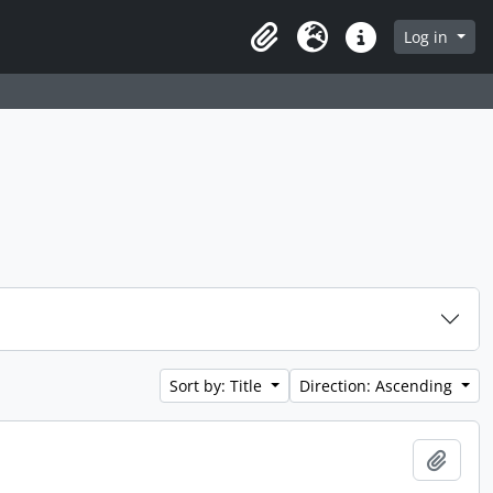
 page
Log in
Clipboard
Language
Quick links
Sort by: Title
Direction: Ascending
Add t