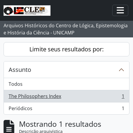
Skip to main content
Togg
Arquivos Históricos do Centro de Lógica, Epistemologia
e História da Ciência - UNICAMP
Limite seus resultados por:
Assunto
Todos
The Philosophers Index
1
, 1 resultados
Periódicos
1
, 1 resultados
Mostrando 1 resultados
Descrição arquivística