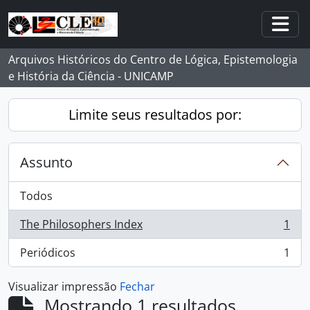
Skip to main content
Togg
Arquivos Históricos do Centro de Lógica, Epistemologia
e História da Ciência - UNICAMP
Limite seus resultados por:
Assunto
Todos
The Philosophers Index
1
, 1 resultados
Periódicos
1
, 1 resultados
Visualizar impressão
Fechar
Mostrando 1 resultados