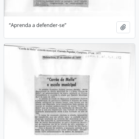
“Aprenda a defender-se”
Adici