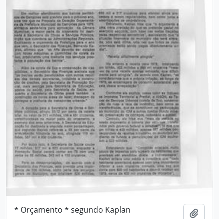
* Orçamento * segundo Kaplan
Adici