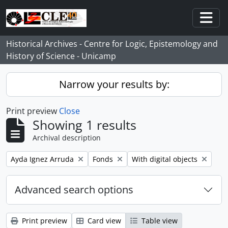
Skip to main content
Togg
Historical Archives - Centre for Logic, Epistemology and
History of Science - Unicamp
Narrow your results by:
Print preview
Close
Showing 1 results
Archival description
Remove filter:
Remove filter:
Remove filter:
Ayda Ignez Arruda
Fonds
With digital objects
Advanced search options
Print preview
Card view
Table view