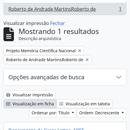
Roberto de Andrade MartinsRoberto de
1
, 1 resultados
Visualizar impressão
Fechar
Mostrando 1 resultados
Descrição arquivística
Remover filtro:
Projeto Memória Científica Nacional
Remover filtro:
Roberto de Andrade MartinsRoberto de
Opções avançadas de busca
Visualizar impressão
Visualização em ficha
Visualização em tabela
Ordenar por: Título
Ordem: Decrescente