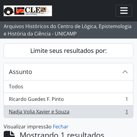
Skip to main content
Togg
Arquivos Históricos do Centro de Lógica, Epistemologia
e História da Ciência - UNICAMP
Limite seus resultados por:
Assunto
Todos
Ricardo Guedes F. Pinto
1
, 1 resultados
Nadja Volia Xavier e Souza
1
, 1 resultados
Visualizar impressão
Fechar
Mostrando 1 resultados