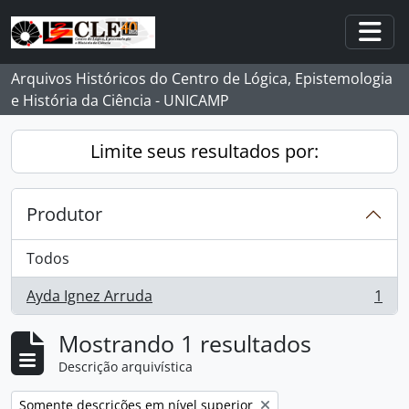
Skip to main content
Togg
Arquivos Históricos do Centro de Lógica, Epistemologia
e História da Ciência - UNICAMP
Limite seus resultados por:
Produtor
Todos
Ayda Ignez Arruda
1
, 1 resultados
Mostrando 1 resultados
Descrição arquivística
Remover filtro:
Somente descrições em nível superior