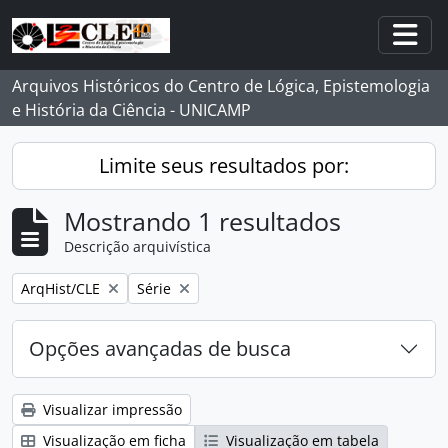
Skip to main content
Togg
Arquivos Históricos do Centro de Lógica, Epistemologia
e História da Ciência - UNICAMP
Limite seus resultados por:
Mostrando 1 resultados
Descrição arquivística
Remover filtro:
Remover filtro:
ArqHist/CLE
Série
Opções avançadas de busca
Visualizar impressão
Visualização em ficha
Visualização em tabela