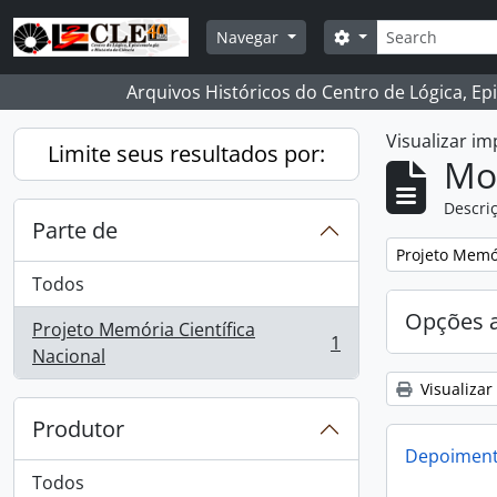
Skip to main content
Buscar
Opções de busca
Navegar
Arquivos Históricos do Centro de Lógica, Ep
Visualizar i
Limite seus resultados por:
Mo
Descriç
Parte de
Remover filtro
Projeto Memór
Todos
Opções 
Projeto Memória Científica
1
, 1 resultados
Nacional
Visualizar
Produtor
Depoimento
Todos