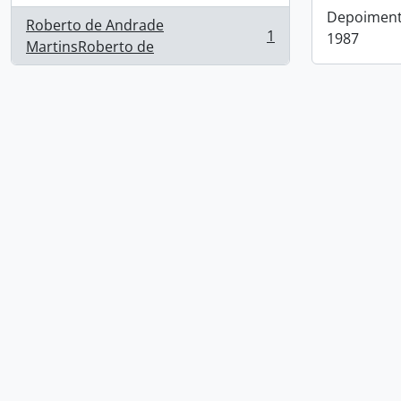
Depoimento
Roberto de Andrade
1
1987
, 1 resultados
MartinsRoberto de