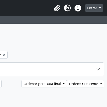
a de navegação
Entrar
Clipboard
Idioma
Atalhos
e
Ordenar por: Data final
Ordem: Crescente