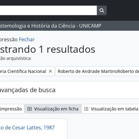
Busque na págin
istemologia e História da Ciência - UNICAMP
mpressão
Fechar
strando 1 resultados
ão arquivística
:
Remover filtro:
ia Científica Nacional
Roberto de Andrade MartinsRoberto d
avançadas de busca
 impressão
Visualização em ficha
Visualização em tabela
 de Cesar Lattes, 1987