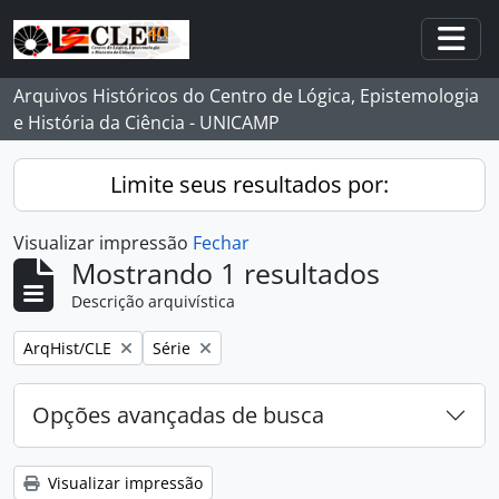
Skip to main content
Togg
Arquivos Históricos do Centro de Lógica, Epistemologia
e História da Ciência - UNICAMP
Limite seus resultados por:
Visualizar impressão
Fechar
Mostrando 1 resultados
Descrição arquivística
Remover filtro:
Remover filtro:
ArqHist/CLE
Série
Opções avançadas de busca
Visualizar impressão