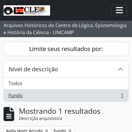
Skip to main content
Togg
Arquivos Históricos do Centro de Lógica, Epistemologia
e História da Ciência - UNICAMP
Limite seus resultados por:
Nível de descrição
Todos
Fundo
1
, 1 resultados
Mostrando 1 resultados
Descrição arquivística
Remover filtro:
Remover filtro:
Ayda Ignez Arruda
Fundo