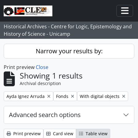
Skip to main content
Togg
Historical Archives - Centre for Logic, Epistemology and
History of Science - Unicamp
Narrow your results by:
Print preview
Close
Showing 1 results
Archival description
Remove filter:
Remove filter:
Remove filter:
Ayda Ignez Arruda
Fonds
With digital objects
Advanced search options
Print preview
Card view
Table view