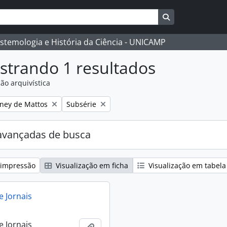
Busque na págin
istemologia e História da Ciência - UNICAMP
strando 1 resultados
ão arquivística
:
Remover filtro:
eney de Mattos
Subsérie
avançadas de busca
 impressão
Visualização em ficha
Visualização em tabela
e Jornais
e Jornais