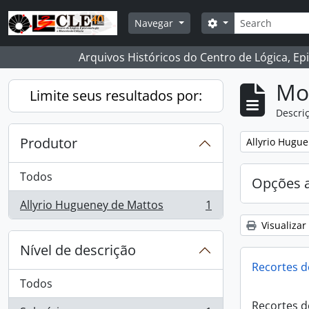
Skip to main content
Buscar
Opções de busca
Navegar
Arquivos Históricos do Centro de Lógica, Ep
Mo
Limite seus resultados por:
Descriç
Produtor
Remover filtro
Allyrio Hugu
Todos
Opções 
Allyrio Hugueney de Mattos
1
, 1 resultados
Visualizar
Nível de descrição
Recortes d
Todos
Recortes d