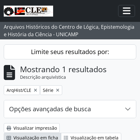
Skip to main content
Togg
Arquivos Históricos do Centro de Lógica, Epistemologia
e História da Ciência - UNICAMP
Limite seus resultados por:
Mostrando 1 resultados
Descrição arquivística
Remover filtro:
Remover filtro:
ArqHist/CLE
Série
Opções avançadas de busca
Visualizar impressão
Visualização em ficha
Visualização em tabela