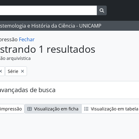
Busque na págin
istemologia e História da Ciência - UNICAMP
mpressão
Fechar
strando 1 resultados
ão arquivística
:
Remover filtro:
Série
avançadas de busca
 impressão
Visualização em ficha
Visualização em tabela