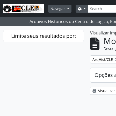
Skip to main content
Buscar
Opções de busca
Navegar
Arquivos Históricos do Centro de Lógica, Ep
Visualizar i
Limite seus resultados por:
Mo
Descriç
Remover filtro
ArqHist/CLE
Opções 
Visualizar