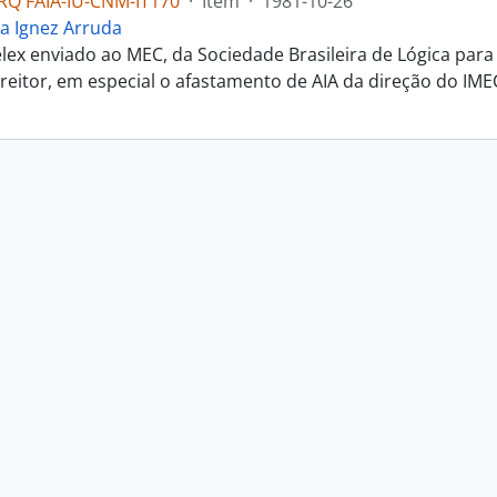
RQ FAIA-IU-CNM-IT170
·
Item
·
1981-10-26
a Ignez Arruda
elex enviado ao MEC, da Sociedade Brasileira de Lógica pa
 reitor, em especial o afastamento de AIA da direção do IME