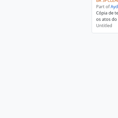
BR SPCLEA
Part of
Ayd
Cópia de t
os atos do
Untitled