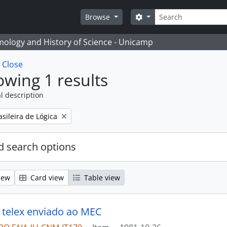
Search
Search options
Browse
temology and History of Science - Unicamp
w
Close
wing 1 results
l description
sileira de Lógica
 search options
iew
Card view
Table view
 telex enviado ao MEC