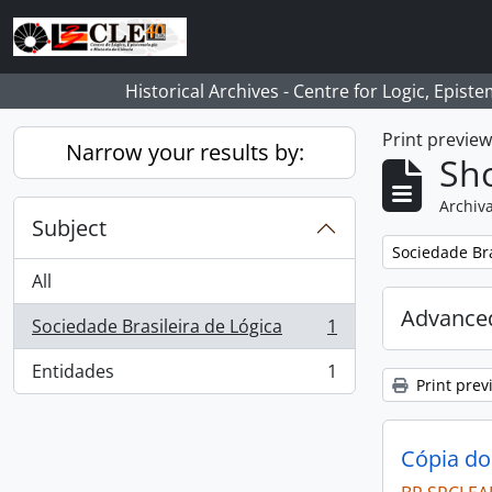
Skip to main content
Historical Archives - Centre for Logic, Epis
Print previe
Narrow your results by:
Sho
Archiva
Subject
Remove filter:
Sociedade Bra
All
Advanced
Sociedade Brasileira de Lógica
1
, 1 results
Entidades
1
, 1 results
Print prev
Cópia do