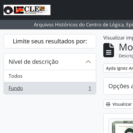
Skip to main content
Arquivos Históricos do Centro de Lógica, Ep
Visualizar i
Limite seus resultados por:
Mo
Descriç
Nível de descrição
Remover filtro
Ayda Ignez A
Todos
Opções 
Fundo
1
, 1 resultados
Visualizar