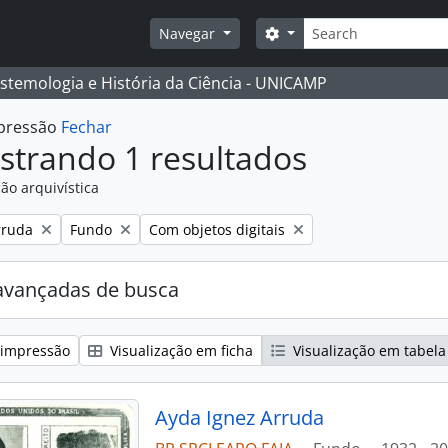
Buscar
Opções de busca
Navegar
istemologia e História da Ciência - UNICAMP
mpressão
Fechar
strando 1 resultados
ão arquivística
:
Remover filtro:
Remover filtro:
rruda
Fundo
Com objetos digitais
avançadas de busca
 impressão
Visualização em ficha
Visualização em tabela
Ayda Ignez Arruda