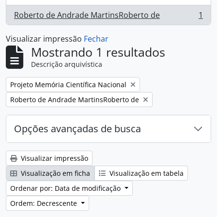
Roberto de Andrade MartinsRoberto de
1
, 1 resultados
Visualizar impressão
Fechar
Mostrando 1 resultados
Descrição arquivística
Remover filtro:
Projeto Memória Científica Nacional
Remover filtro:
Roberto de Andrade MartinsRoberto de
Opções avançadas de busca
Visualizar impressão
Visualização em ficha
Visualização em tabela
Ordenar por: Data de modificação
Ordem: Decrescente