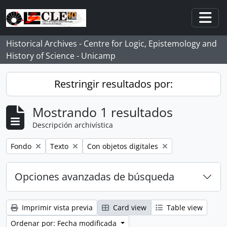
Skip to main content
Togg
Historical Archives - Centre for Logic, Epistemology and
History of Science - Unicamp
Restringir resultados por:
Mostrando 1 resultados
Descripción archivística
Remove filter:
Remove filter:
Remove filter:
Fondo
Texto
Con objetos digitales
Opciones avanzadas de búsqueda
Imprimir vista previa
Card view
Table view
Ordenar por: Fecha modificada