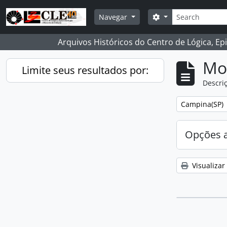
Skip to main content
Buscar
Opções de busca
Navegar
Arquivos Históricos do Centro de Lógica, Ep
Mo
Limite seus resultados por:
Descriç
Remover filtro
Campina(SP)
Opções 
Visualizar