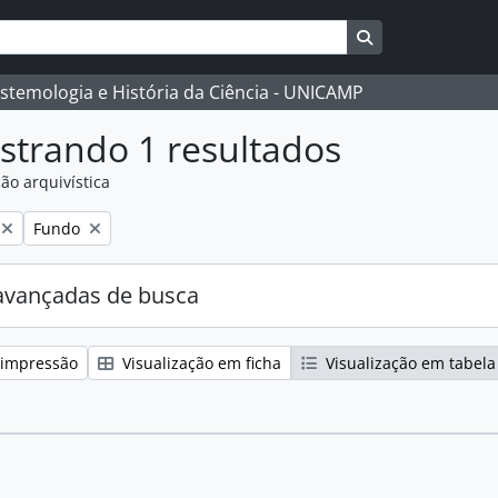
Busque na págin
istemologia e História da Ciência - UNICAMP
strando 1 resultados
ão arquivística
:
Remover filtro:
Fundo
avançadas de busca
 impressão
Visualização em ficha
Visualização em tabela