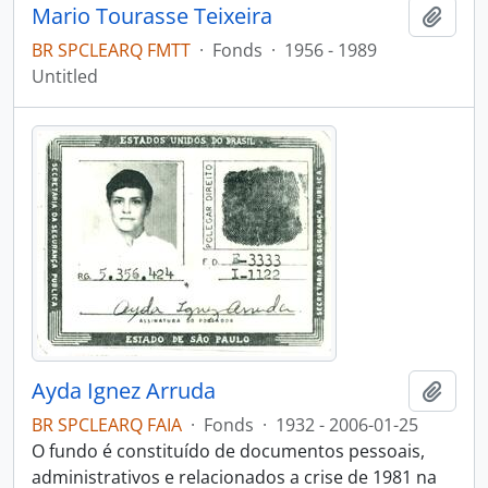
Mario Tourasse Teixeira
Add t
BR SPCLEARQ FMTT
·
Fonds
·
1956 - 1989
Untitled
Ayda Ignez Arruda
Add t
BR SPCLEARQ FAIA
·
Fonds
·
1932 - 2006-01-25
O fundo é constituído de documentos pessoais,
administrativos e relacionados a crise de 1981 na