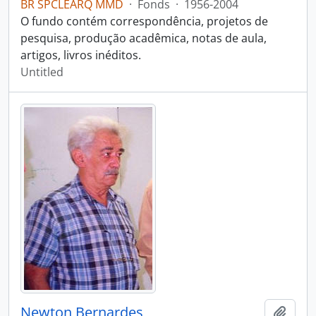
BR SPCLEARQ MMD
·
Fonds
·
1956-2004
O fundo contém correspondência, projetos de
pesquisa, produção acadêmica, notas de aula,
artigos, livros inéditos.
Untitled
Newton Bernardes
Add t