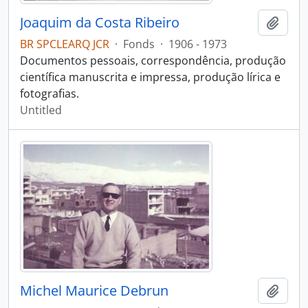
Joaquim da Costa Ribeiro
Add t
BR SPCLEARQ JCR
·
Fonds
·
1906 - 1973
Documentos pessoais, correspondência, produção
científica manuscrita e impressa, produção lírica e
fotografias.
Untitled
Michel Maurice Debrun
Add t