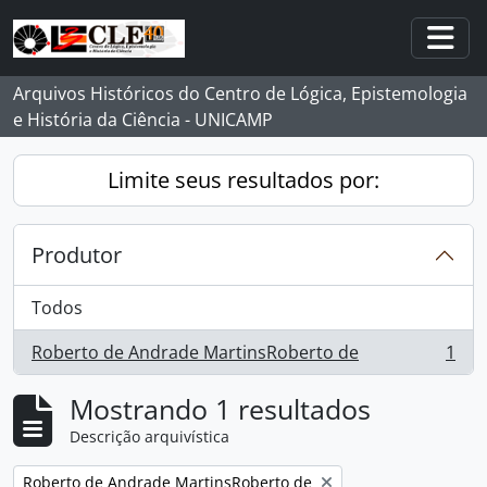
Skip to main content
Togg
Arquivos Históricos do Centro de Lógica, Epistemologia
e História da Ciência - UNICAMP
Limite seus resultados por:
Produtor
Todos
Roberto de Andrade MartinsRoberto de
1
, 1 resultados
Mostrando 1 resultados
Descrição arquivística
Remover filtro:
Roberto de Andrade MartinsRoberto de