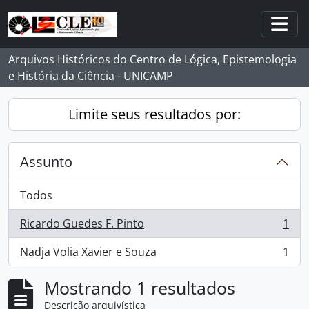
Skip to main content
Togg
Arquivos Históricos do Centro de Lógica, Epistemologia
e História da Ciência - UNICAMP
Limite seus resultados por:
Assunto
Todos
Ricardo Guedes F. Pinto
1
, 1 resultados
Nadja Volia Xavier e Souza
1
, 1 resultados
Mostrando 1 resultados
Descrição arquivística