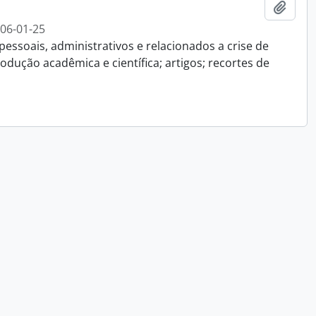
Añadi
006-01-25
essoais, administrativos e relacionados a crise de
dução acadêmica e científica; artigos; recortes de