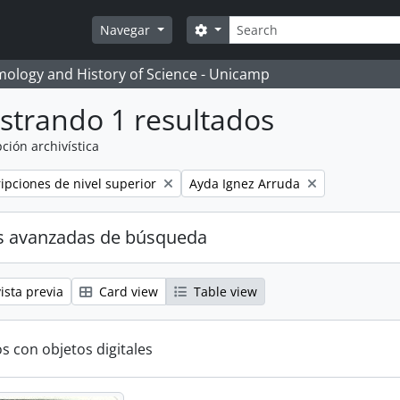
Búsqueda
Search options
Navegar
temology and History of Science - Unicamp
strando 1 resultados
ción archivística
Remove filter:
ripciones de nivel superior
Ayda Ignez Arruda
s avanzadas de búsqueda
ista previa
Card view
Table view
s con objetos digitales