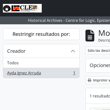
Skip to main content
Historical Archives - Centre for Logic, Epis
Mo
Restringir resultados por:
Descrip
Creador
Remove filter:
Sólo las desc
Todos
Opcione
Ayda Ignez Arruda
1
, 1 resultados
Imprimir v
1 resultado