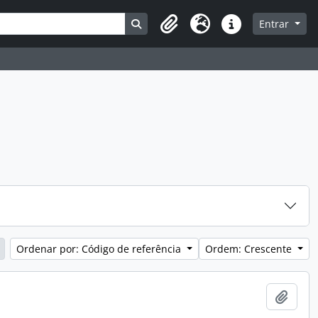
Busque na página de navegação
Entrar
Clipboard
Idioma
Atalhos
Ordenar por: Código de referência
Ordem: Crescente
Adici