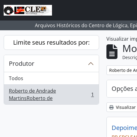
Skip to main content
Arquivos Históricos do Centro de Lógica, Ep
Visualizar i
Limite seus resultados por:
Mo
Descriç
Produtor
Remover filtro
Roberto de A
Todos
Opções 
Roberto de Andrade
1
, 1 resultados
MartinsRoberto de
Visualizar
Depoimen