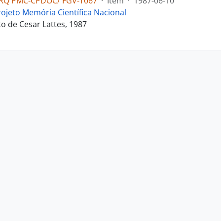
RQ PMC-CPDOC/ FGV-T067
·
Item
·
1987-06-10
rojeto Memória Científica Nacional
 de Cesar Lattes, 1987