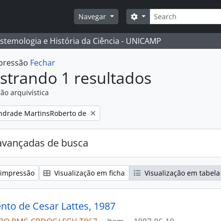
Buscar
Opções de busca
Navegar
istemologia e História da Ciência - UNICAMP
mpressão
Fechar
strando 1 resultados
ão arquivística
:
ndrade MartinsRoberto de
avançadas de busca
 impressão
Visualização em ficha
Visualização em tabela
to de Cesar Lattes, 1987