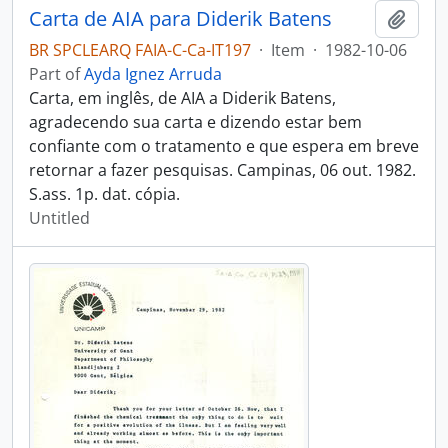
Carta de AIA para Diderik Batens
Add t
BR SPCLEARQ FAIA-C-Ca-IT197
·
Item
·
1982-10-06
Part of
Ayda Ignez Arruda
Carta, em inglês, de AIA a Diderik Batens,
agradecendo sua carta e dizendo estar bem
confiante com o tratamento e que espera em breve
retornar a fazer pesquisas. Campinas, 06 out. 1982.
S.ass. 1p. dat. cópia.
Untitled