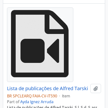
Lista de publicações de Alfred Tarski
Add t
BR SPCLEARQ FAIA-CV-IT590
·
Item
Part of
Ayda Ignez Arruda
Lista de publicações de Alfred Tarski. S.l. S.d. S.ass.