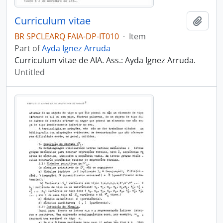
Curriculum vitae
Add t
BR SPCLEARQ FAIA-DP-IT010
·
Item
Part of
Ayda Ignez Arruda
Curriculum vitae de AIA. Ass.: Ayda Ignez Arruda.
Untitled