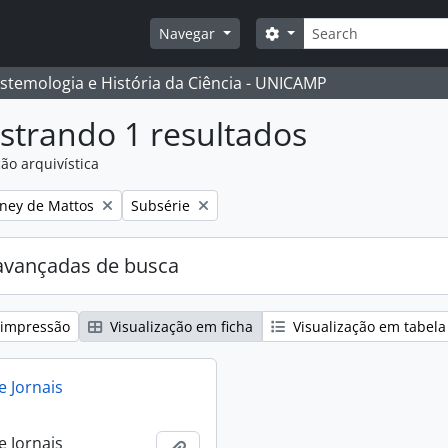
Buscar
Opções de busca
Navegar
istemologia e História da Ciência - UNICAMP
strando 1 resultados
ão arquivística
:
Remover filtro:
eney de Mattos
Subsérie
avançadas de busca
 impressão
Visualização em ficha
Visualização em tabela
e Jornais
e Jornais