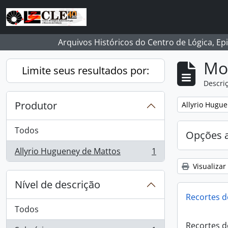
Skip to main content
Arquivos Históricos do Centro de Lógica, Ep
Mo
Limite seus resultados por:
Descriç
Produtor
Remover filtro
Allyrio Hugu
Todos
Opções 
Allyrio Hugueney de Mattos
1
, 1 resultados
Visualizar
Nível de descrição
Recortes d
Todos
Recortes d