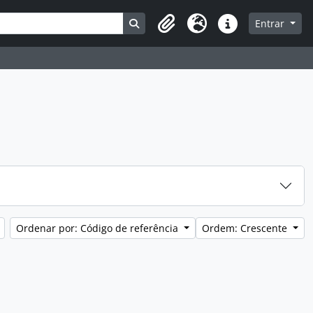
Busque na página de navegação
Entrar
Clipboard
Idioma
Atalhos
Ordenar por: Código de referência
Ordem: Crescente