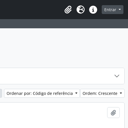
a de navegação
Entrar
Clipboard
Idioma
Atalhos
Ordenar por: Código de referência
Ordem: Crescente
Adici