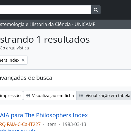
Busque na págin
istemologia e História da Ciência - UNICAMP
strando 1 resultados
ão arquivística
:
hers Index
avançadas de busca
 impressão
Visualização em ficha
Visualização em tabela
 AIA para The Philosophers Index
Q FAIA-C-Ca-IT227
·
Item
·
1983-03-13