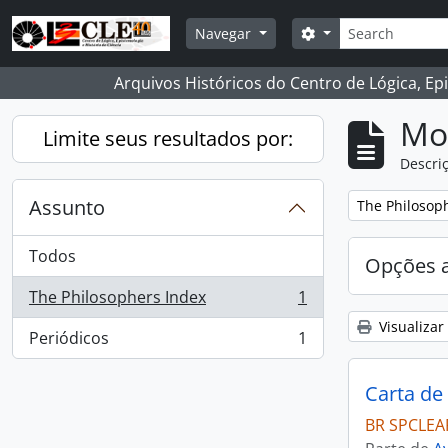
Skip to main content
Buscar
Opções de busca
Navegar
Arquivos Históricos do Centro de Lógica, Ep
Mo
Limite seus resultados por:
Descriç
Assunto
Remover filtro
The Philosop
Todos
Opções 
The Philosophers Index
1
, 1 resultados
Visualizar
Periódicos
1
, 1 resultados
Carta de
BR SPCLEAR