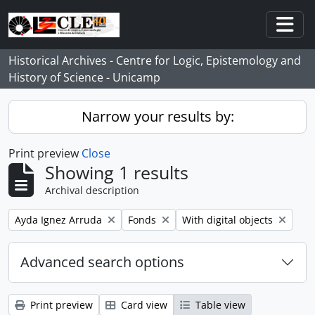
Skip to main content
Togg
Historical Archives - Centre for Logic, Epistemology and
History of Science - Unicamp
Narrow your results by:
Print preview
Close
Showing 1 results
Archival description
Remove filter:
Remove filter:
Remove filter:
Ayda Ignez Arruda
Fonds
With digital objects
Advanced search options
Print preview
Card view
Table view