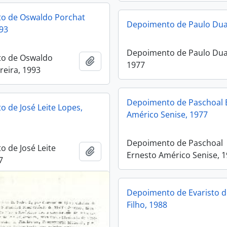
o de Oswaldo Porchat
Depoimento de Paulo Dua
993
Depoimento de Paulo Dua
o de Oswaldo
Add to clipboard
1977
reira, 1993
Depoimento de Paschoal 
 de José Leite Lopes,
Américo Senise, 1977
Depoimento de Paschoal
 de José Leite
Add to clipboard
Ernesto Américo Senise, 
7
Depoimento de Evaristo 
Filho, 1988