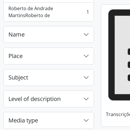
Roberto de Andrade
1
, 1 results
MartinsRoberto de
Name
Place
Subject
Level of description
Transcriçõ
Media type