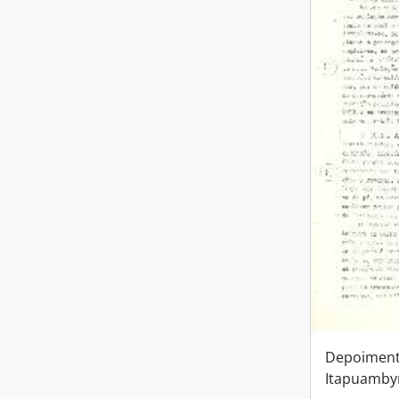
Depoimento
Itapuamby