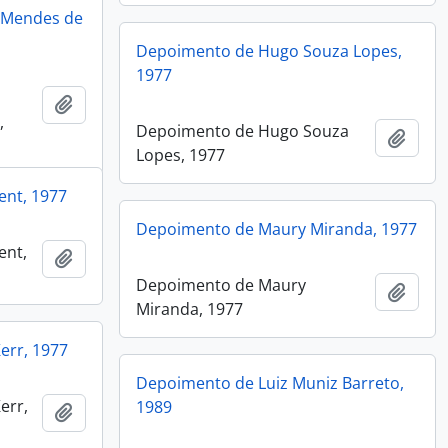
 Mendes de
Depoimento de Hugo Souza Lopes,
1977
Add to clipboard
,
Depoimento de Hugo Souza
Add t
Lopes, 1977
nt, 1977
Depoimento de Maury Miranda, 1977
ent,
Add to clipboard
Depoimento de Maury
Add t
Miranda, 1977
err, 1977
Depoimento de Luiz Muniz Barreto,
err,
1989
Add to clipboard