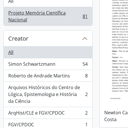
All
Projeto Memória Científica
81
, 81 results
Nacional
Creator
All
Simon Schwartzmann
54
, 54 results
Roberto de Andrade Martins
8
, 8 results
Arquivos Históricos do Centro de
Lógica, Epistemologia e História
2
, 2 results
da Ciência
Newton Car
ArqHist/CLE e FGV/CPDOC
2
, 2 results
Costa
FGV/CPDOC
1
, 1 results