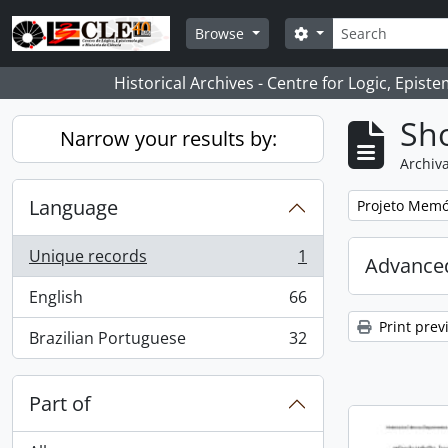
Skip to main content
Search
Search options
Browse
Historical Archives - Centre for Logic, Epis
Sho
Narrow your results by:
Archiva
Language
Remove filter:
Projeto Memór
Unique records
1
Advanced
, 1 results
English
66
, 66 results
Print prev
Brazilian Portuguese
32
, 32 results
Part of