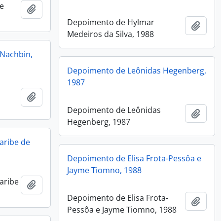
de
Add to clipboard
Depoimento de Hylmar
Add t
Medeiros da Silva, 1988
Nachbin,
Depoimento de Leônidas Hegenberg,
1987
Add to clipboard
Depoimento de Leônidas
Add t
Hegenberg, 1987
aribe de
Depoimento de Elisa Frota-Pessôa e
Jayme Tiomno, 1988
aribe
Add to clipboard
Depoimento de Elisa Frota-
Add t
Pessôa e Jayme Tiomno, 1988