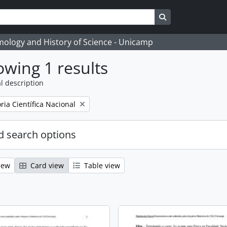
Search in browse
temology and History of Science - Unicamp
wing 1 results
l description
ia Científica Nacional
 search options
iew
Card view
Table view