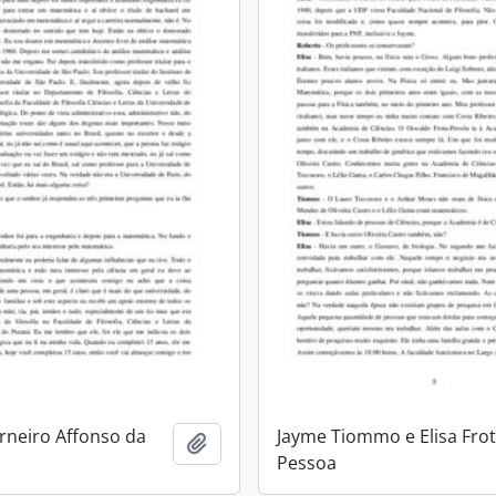
neiro Affonso da
Jayme Tiommo e Elisa Fro
Add to clipboard
Pessoa