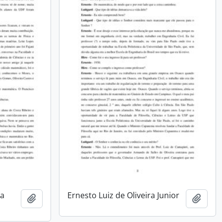
ta
Ernesto Luiz de Oliveira Junior
Add to clipboard
Add t