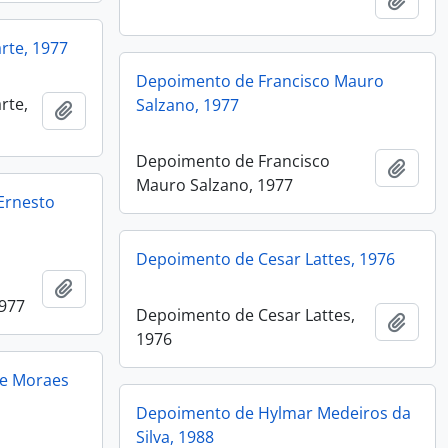
rte, 1977
Depoimento de Francisco Mauro
rte,
Salzano, 1977
Add to clipboard
Depoimento de Francisco
Add t
Mauro Salzano, 1977
Ernesto
Depoimento de Cesar Lattes, 1976
Add to clipboard
1977
Depoimento de Cesar Lattes,
Add t
1976
de Moraes
Depoimento de Hylmar Medeiros da
Silva, 1988