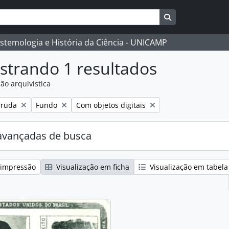
Busque na págin
istemologia e História da Ciência - UNICAMP
strando 1 resultados
ão arquivística
:
Remover filtro:
Remover filtro:
rruda
Fundo
Com objetos digitais
avançadas de busca
 impressão
Visualização em ficha
Visualização em tabela