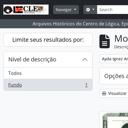
Skip to main content
Buscar
Opções de busca
Navegar
Arquivos Históricos do Centro de Lógica, Ep
Mo
Limite seus resultados por:
Descriç
Nível de descrição
Remover filtro
Ayda Ignez A
Todos
Opções 
Fundo
1
, 1 resultados
Visualizar