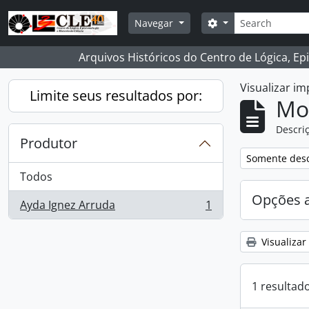
Skip to main content
Buscar
Opções de busca
Navegar
Arquivos Históricos do Centro de Lógica, Ep
Visualizar i
Limite seus resultados por:
Mo
Descriç
Produtor
Remover filtro
Somente desc
Todos
Opções 
Ayda Ignez Arruda
1
, 1 resultados
Visualizar
1 resultad