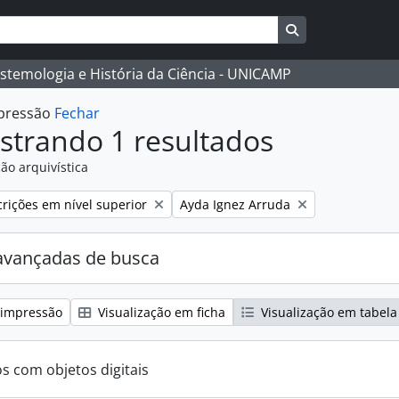
Busque na págin
istemologia e História da Ciência - UNICAMP
mpressão
Fechar
strando 1 resultados
ão arquivística
:
Remover filtro:
rições em nível superior
Ayda Ignez Arruda
avançadas de busca
 impressão
Visualização em ficha
Visualização em tabela
os com objetos digitais