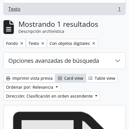
Texto
1
, 1 resultados
Mostrando 1 resultados
Descripción archivística
Remove filter:
Remove filter:
Remove filter:
Fondo
Texto
Con objetos digitales
Opciones avanzadas de búsqueda
Imprimir vista previa
Card view
Table view
Ordenar por: Relevancia
Dirección: Clasificación en orden ascendente