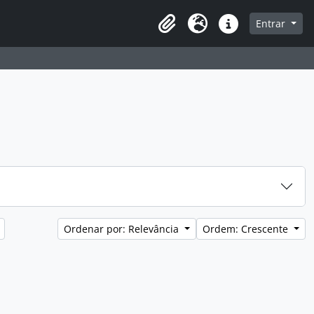
a de navegação
Entrar
Clipboard
Idioma
Atalhos
Ordenar por: Relevância
Ordem: Crescente