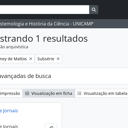
Busque na págin
istemologia e História da Ciência - UNICAMP
strando 1 resultados
ão arquivística
:
Remover filtro:
eney de Mattos
Subsérie
avançadas de busca
 impressão
Visualização em ficha
Visualização em tabela
e Jornais
e Jornais