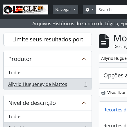
Skip to main content
Buscar
Opções de busca
Navegar
Arquivos Históricos do Centro de Lógica, Ep
Mo
Limite seus resultados por:
Descriç
Produtor
Remover filtro
Allyrio Hugu
Todos
Opções 
Allyrio Hugueney de Mattos
1
, 1 resultados
Visualizar
Nível de descrição
Recortes d
Todos
Recortes d