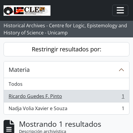
Skip to main content
Togg
Historical Archives - Centre for Logic, Epistemology and
History of Science - Unicamp
Restringir resultados por:
Materia
Todos
Ricardo Guedes F. Pinto
1
, 1 resultados
Nadja Volia Xavier e Souza
1
, 1 resultados
Mostrando 1 resultados
Descripción archivística