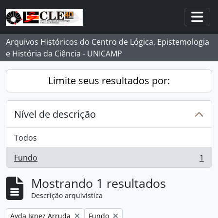
Skip to main content
Togg
Arquivos Históricos do Centro de Lógica, Epistemologia
e História da Ciência - UNICAMP
Limite seus resultados por:
Nível de descrição
Todos
Fundo
1
, 1 resultados
Mostrando 1 resultados
Descrição arquivística
Remover filtro:
Remover filtro:
Ayda Ignez Arruda
Fundo