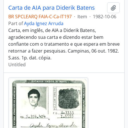
Carta de AIA para Diderik Batens
Add t
BR SPCLEARQ FAIA-C-Ca-IT197
·
Item
·
1982-10-06
Part of
Ayda Ignez Arruda
Carta, em inglês, de AIA a Diderik Batens,
agradecendo sua carta e dizendo estar bem
confiante com o tratamento e que espera em breve
retornar a fazer pesquisas. Campinas, 06 out. 1982.
S.ass. 1p. dat. cópia.
Untitled