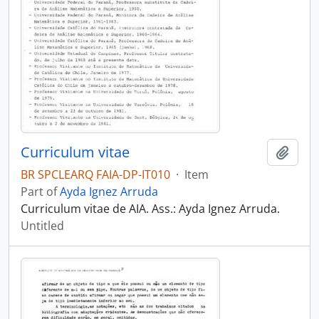
Curriculum vitae
Add t
BR SPCLEARQ FAIA-DP-IT010
·
Item
Part of
Ayda Ignez Arruda
Curriculum vitae de AIA. Ass.: Ayda Ignez Arruda.
Untitled