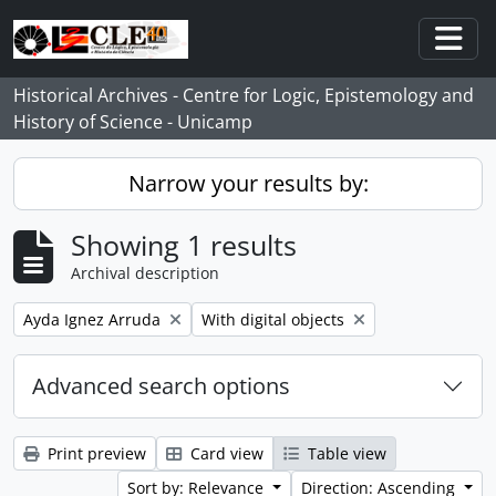
Skip to main content
Togg
Historical Archives - Centre for Logic, Epistemology and
History of Science - Unicamp
Narrow your results by:
Showing 1 results
Archival description
Remove filter:
Remove filter:
Ayda Ignez Arruda
With digital objects
Advanced search options
Print preview
Card view
Table view
Sort by: Relevance
Direction: Ascending