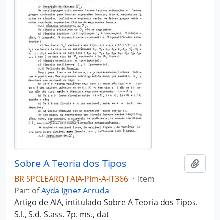
Sobre A Teoria dos Tipos
Add t
BR SPCLEARQ FAIA-PIm-A-IT366
·
Item
Part of
Ayda Ignez Arruda
Artigo de AIA, intitulado Sobre A Teoria dos Tipos.
S.l., S.d. S.ass. 7p. ms., dat.