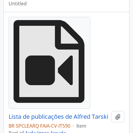
Untitled
Lista de publicações de Alfred Tarski
Add t
BR SPCLEARQ FAIA-CV-IT590
·
Item