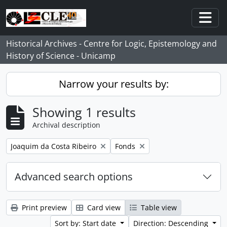
Skip to main content
Togg
Historical Archives - Centre for Logic, Epistemology and
History of Science - Unicamp
Narrow your results by:
Showing 1 results
Archival description
Remove filter:
Remove filter:
Joaquim da Costa Ribeiro
Fonds
Advanced search options
Print preview
Card view
Table view
Sort by: Start date
Direction: Descending