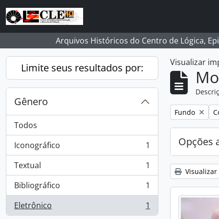
Skip to main content
Arquivos Históricos do Centro de Lógica, Ep
Visualizar i
Limite seus resultados por:
Mo
Descriç
Gênero
Remover filtro
R
Fundo
C
Todos
Opções 
Iconográfico
1
, 1 resultados
Textual
1
, 1 resultados
Visualizar
Bibliográfico
1
, 1 resultados
Eletrônico
1
, 1 resultados