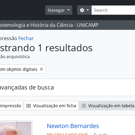
Buscar
Opções de busca
Navegar
istemologia e História da Ciência - UNICAMP
mpressão
Fechar
strando 1 resultados
ão arquivística
:
emover filtro:
om objetos digitais
avançadas de busca
 impressão
Visualização em ficha
Visualização em tabela
Newton Bernardes