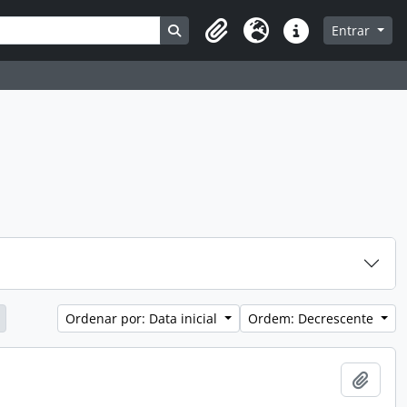
Busque na página de navegação
Entrar
Clipboard
Idioma
Atalhos
Ordenar por: Data inicial
Ordem: Decrescente
Adici