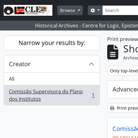
Skip to main content
Search
Search options
Browse
Historical Archives - Centre for Logic, Epis
Print previe
Narrow your results by:
Sho
Archiva
Creator
Remove filter:
Only top-leve
All
Advanced
Comissão Supervisora do Plano
1
, 1 results
dos Institutos
Print prev
Comissão