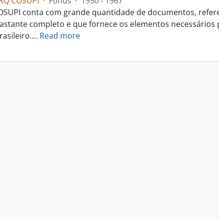
RQ COSUPI
·
Fonds
·
1950 - 1967
SUPI conta com grande quantidade de documentos, referent
astante completo e que fornece os elementos necessários
rasileiro.
…
Read more