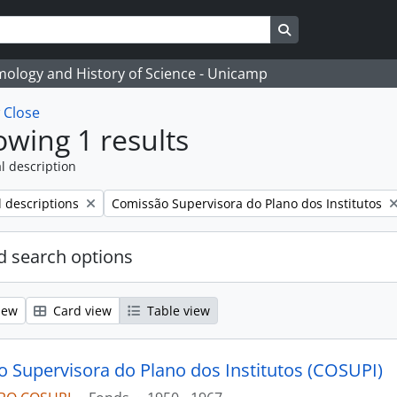
Search in browse
temology and History of Science - Unicamp
w
Close
wing 1 results
l description
Remove filter:
l descriptions
Comissão Supervisora do Plano dos Institutos
 search options
iew
Card view
Table view
 Supervisora do Plano dos Institutos (COSUPI)