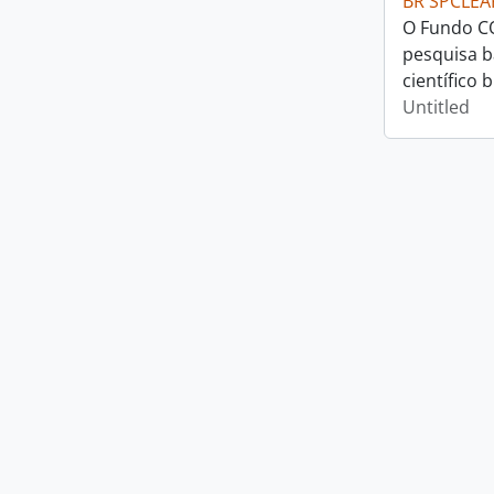
BR SPCLEA
O Fundo CO
pesquisa b
científico b
Untitled