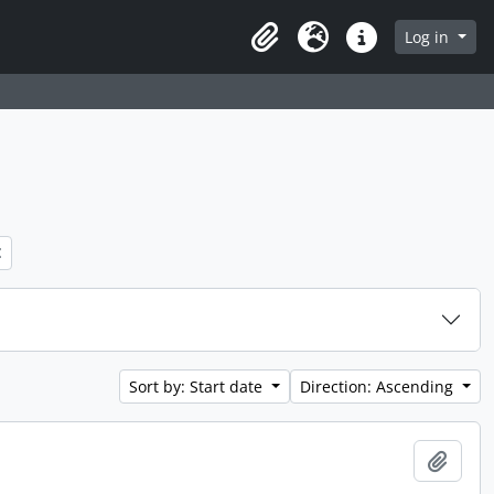
 page
Log in
Clipboard
Language
Quick links
Sort by: Start date
Direction: Ascending
Add t