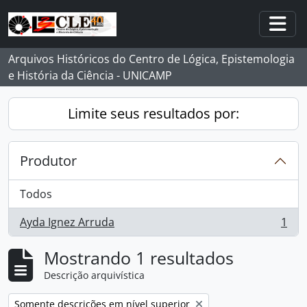
Skip to main content
Togg
Arquivos Históricos do Centro de Lógica, Epistemologia
e História da Ciência - UNICAMP
Limite seus resultados por:
Produtor
Todos
Ayda Ignez Arruda
1
, 1 resultados
Mostrando 1 resultados
Descrição arquivística
Remover filtro:
Somente descrições em nível superior