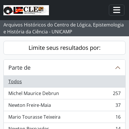
Skip to main content
Togg
Arquivos Históricos do Centro de Lógica, Epistemologia
e História da Ciência - UNICAMP
Limite seus resultados por:
Parte de
Todos
Michel Maurice Debrun
257
, 257 resultados
Newton Freire-Maia
37
, 37 resultados
Mario Tourasse Teixeira
16
, 16 resultados
Newton Bernardes
14