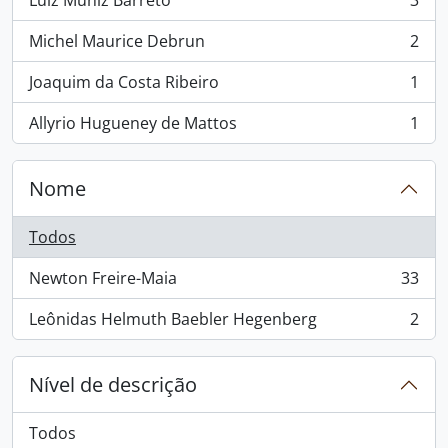
Luiz Muniz Barreto
3
, 3 resultados
Michel Maurice Debrun
2
, 2 resultados
Joaquim da Costa Ribeiro
1
, 1 resultados
Allyrio Hugueney de Mattos
1
, 1 resultados
Nome
Todos
Newton Freire-Maia
33
, 33 resultados
Leônidas Helmuth Baebler Hegenberg
2
, 2 resultados
Nível de descrição
Todos