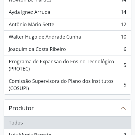
, 14 resultados
Ayda Ignez Arruda
14
, 14 resultados
Antônio Mário Sette
12
, 12 resultados
Walter Hugo de Andrade Cunha
10
, 10 resultados
Joaquim da Costa Ribeiro
6
, 6 resultados
Programa de Expansão do Ensino Tecnológico
5
, 5 resultados
(PROTEC)
Comissão Supervisora do Plano dos Institutos
5
, 5 resultados
(COSUPI)
Produtor
Todos