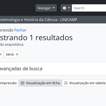
Buscar
Opções de busca
Navegar
istemologia e História da Ciência - UNICAMP
mpressão
Fechar
strando 1 resultados
ão arquivística
:
Remover filtro:
Série
avançadas de busca
 impressão
Visualização em ficha
Visualização em tabela