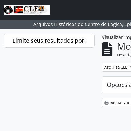
Skip to main content
Arquivos Históricos do Centro de Lógica, Ep
Visualizar i
Limite seus resultados por:
Mo
Descriç
Remover filtro
ArqHist/CLE
Opções 
Visualizar