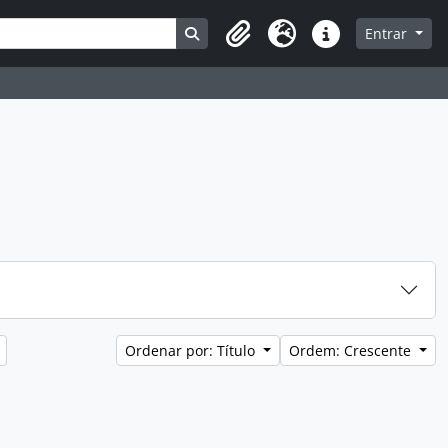
Busque na página de navegação
Entrar
Clipboard
Idioma
Atalhos
Ordenar por: Título
Ordem: Crescente