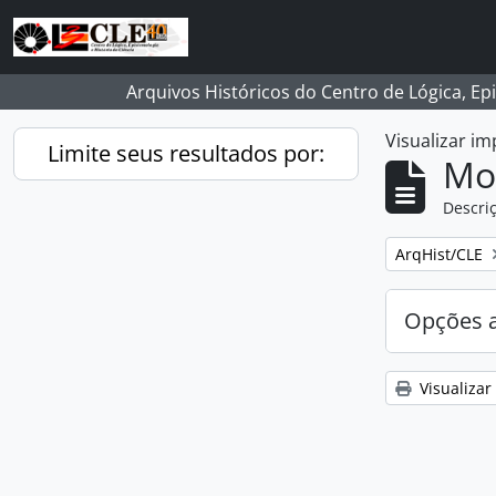
Skip to main content
Arquivos Históricos do Centro de Lógica, Ep
Visualizar i
Limite seus resultados por:
Mo
Descriç
Remover filtro
ArqHist/CLE
Opções 
Visualizar