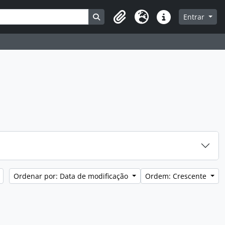
Busque na página de navegação
Entrar
Clipboard
Idioma
Atalhos
Ordenar por: Data de modificação
Ordem: Crescente