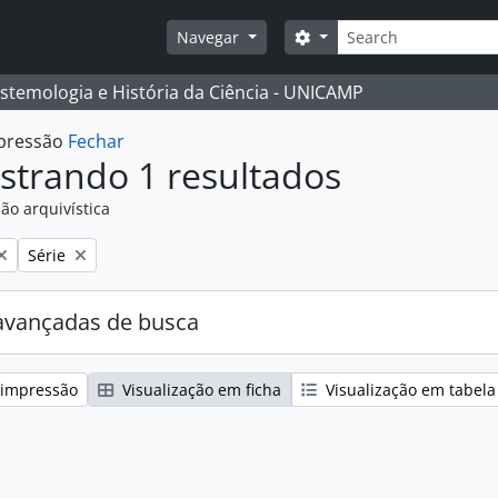
Buscar
Opções de busca
Navegar
istemologia e História da Ciência - UNICAMP
mpressão
Fechar
strando 1 resultados
ão arquivística
:
Remover filtro:
Série
avançadas de busca
 impressão
Visualização em ficha
Visualização em tabela