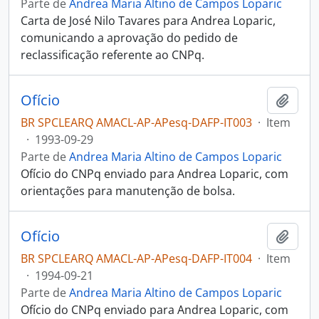
Parte de
Andrea Maria Altino de Campos Loparic
Carta de José Nilo Tavares para Andrea Loparic,
comunicando a aprovação do pedido de
reclassificação referente ao CNPq.
Ofício
Adici
BR SPCLEARQ AMACL-AP-APesq-DAFP-IT003
·
Item
·
1993-09-29
Parte de
Andrea Maria Altino de Campos Loparic
Ofício do CNPq enviado para Andrea Loparic, com
orientações para manutenção de bolsa.
Ofício
Adici
BR SPCLEARQ AMACL-AP-APesq-DAFP-IT004
·
Item
·
1994-09-21
Parte de
Andrea Maria Altino de Campos Loparic
Ofício do CNPq enviado para Andrea Loparic, com