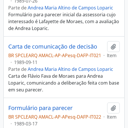
·
1989-07-26
Parte de
Andrea Maria Altino de Campos Loparic
Formulário para parecer inicial da assessoria cujo
interessado é Lafayette de Moraes, com a avaliação
de Andrea Loparic.
Carta de comunicação de decisão
Adici
BR SPCLEARQ AMACL-AP-APesq-DAFP-IT021
·
Item
·
1989-09-11
Parte de
Andrea Maria Altino de Campos Loparic
Carta de Flávio Fava de Moraes para Andrea
Loparic, comunicando a deliberação feita com base
em seu parecer.
Formulário para parecer
Adici
BR SPCLEARQ AMACL-AP-APesq-DAFP-IT022
·
Item
·
1989-03-17