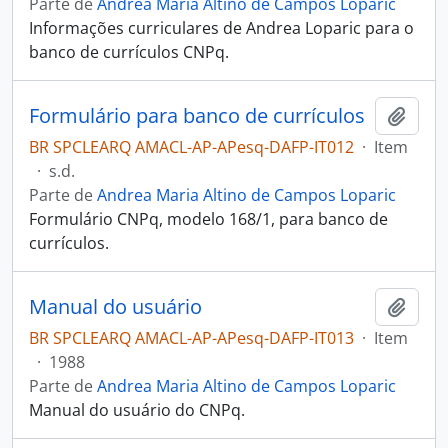
Parte de
Andrea Maria Altino de Campos Loparic
Informações curriculares de Andrea Loparic para o
banco de currículos CNPq.
Formulário para banco de currículos
Adici
BR SPCLEARQ AMACL-AP-APesq-DAFP-IT012
·
Item
·
s.d.
Parte de
Andrea Maria Altino de Campos Loparic
Formulário CNPq, modelo 168/1, para banco de
currículos.
Manual do usuário
Adici
BR SPCLEARQ AMACL-AP-APesq-DAFP-IT013
·
Item
·
1988
Parte de
Andrea Maria Altino de Campos Loparic
Manual do usuário do CNPq.