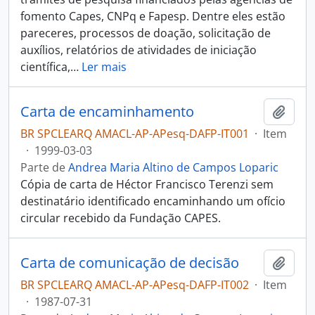
fomento Capes, CNPq e Fapesp. Dentre eles estão
pareceres, processos de doação, solicitação de
auxílios, relatórios de atividades de iniciação
científica,
…
Ler mais
Carta de encaminhamento
Adici
BR SPCLEARQ AMACL-AP-APesq-DAFP-IT001
·
Item
·
1999-03-03
Parte de
Andrea Maria Altino de Campos Loparic
Cópia de carta de Héctor Francisco Terenzi sem
destinatário identificado encaminhando um ofício
circular recebido da Fundação CAPES.
Carta de comunicação de decisão
Adici
BR SPCLEARQ AMACL-AP-APesq-DAFP-IT002
·
Item
·
1987-07-31