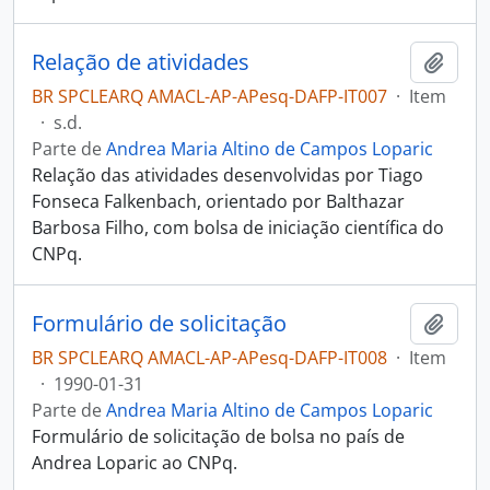
Relação de atividades
Adici
BR SPCLEARQ AMACL-AP-APesq-DAFP-IT007
·
Item
·
s.d.
Parte de
Andrea Maria Altino de Campos Loparic
Relação das atividades desenvolvidas por Tiago
Fonseca Falkenbach, orientado por Balthazar
Barbosa Filho, com bolsa de iniciação científica do
CNPq.
Formulário de solicitação
Adici
BR SPCLEARQ AMACL-AP-APesq-DAFP-IT008
·
Item
·
1990-01-31
Parte de
Andrea Maria Altino de Campos Loparic
Formulário de solicitação de bolsa no país de
Andrea Loparic ao CNPq.