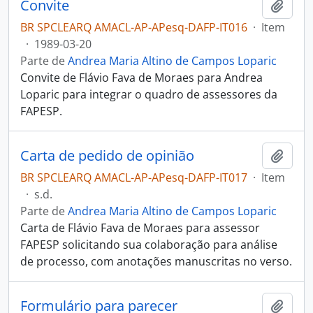
Convite
Adici
BR SPCLEARQ AMACL-AP-APesq-DAFP-IT016
·
Item
·
1989-03-20
Parte de
Andrea Maria Altino de Campos Loparic
Convite de Flávio Fava de Moraes para Andrea
Loparic para integrar o quadro de assessores da
FAPESP.
Carta de pedido de opinião
Adici
BR SPCLEARQ AMACL-AP-APesq-DAFP-IT017
·
Item
·
s.d.
Parte de
Andrea Maria Altino de Campos Loparic
Carta de Flávio Fava de Moraes para assessor
FAPESP solicitando sua colaboração para análise
de processo, com anotações manuscritas no verso.
Formulário para parecer
Adici