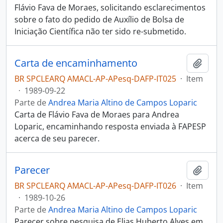
Flávio Fava de Moraes, solicitando esclarecimentos
sobre o fato do pedido de Auxílio de Bolsa de
Iniciação Científica não ter sido re-submetido.
Carta de encaminhamento
Adici
BR SPCLEARQ AMACL-AP-APesq-DAFP-IT025
·
Item
·
1989-09-22
Parte de
Andrea Maria Altino de Campos Loparic
Carta de Flávio Fava de Moraes para Andrea
Loparic, encaminhando resposta enviada à FAPESP
acerca de seu parecer.
Parecer
Adici
BR SPCLEARQ AMACL-AP-APesq-DAFP-IT026
·
Item
·
1989-10-26
Parte de
Andrea Maria Altino de Campos Loparic
Parecer sobre pesquisa de Elias Huberto Alves em