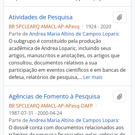
Atividades de Pesquisa
Adici
BR SPCLEARQ AMACL-AP-APesq
·
1924 - 2020
Parte de
Andrea Maria Altino de Campos Loparic
O subgrupo é constituído pela produção
acadêmica de Andrea Loparic, incluindo seus
artigos, manuscritos e anotações, os artigos que
consultou, documentos relativos a sua
participação em eventos científicos e em bancas de
defesa, relatórios de pesquisa,
…
Ler mais
Agências de Fomento à Pesquisa
Adici
BR SPCLEARQ AMACL-AP-APesq-DAFP
·
1987-07-31 - 2000-04-24
Parte de
Andrea Maria Altino de Campos Loparic
O dossiê conta com documentos relacionados aos
trâmites de pesquisa financiados pelas agências de