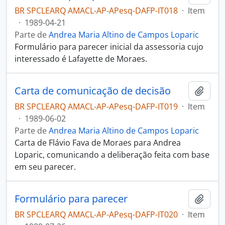
BR SPCLEARQ AMACL-AP-APesq-DAFP-IT018
·
Item
·
1989-04-21
Parte de
Andrea Maria Altino de Campos Loparic
Formulário para parecer inicial da assessoria cujo
interessado é Lafayette de Moraes.
Carta de comunicação de decisão
Adici
BR SPCLEARQ AMACL-AP-APesq-DAFP-IT019
·
Item
·
1989-06-02
Parte de
Andrea Maria Altino de Campos Loparic
Carta de Flávio Fava de Moraes para Andrea
Loparic, comunicando a deliberação feita com base
em seu parecer.
Formulário para parecer
Adici
BR SPCLEARQ AMACL-AP-APesq-DAFP-IT020
·
Item