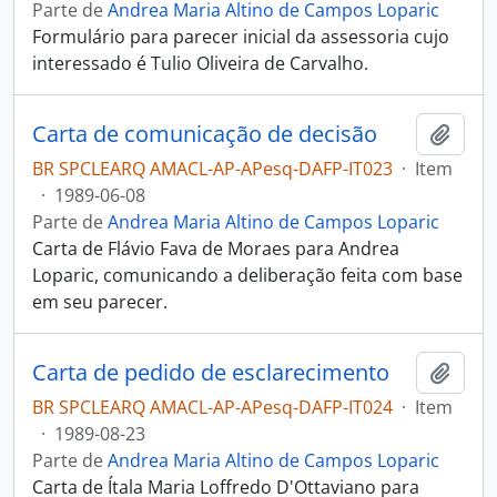
Parte de
Andrea Maria Altino de Campos Loparic
Formulário para parecer inicial da assessoria cujo
interessado é Tulio Oliveira de Carvalho.
Carta de comunicação de decisão
Adici
BR SPCLEARQ AMACL-AP-APesq-DAFP-IT023
·
Item
·
1989-06-08
Parte de
Andrea Maria Altino de Campos Loparic
Carta de Flávio Fava de Moraes para Andrea
Loparic, comunicando a deliberação feita com base
em seu parecer.
Carta de pedido de esclarecimento
Adici
BR SPCLEARQ AMACL-AP-APesq-DAFP-IT024
·
Item
·
1989-08-23
Parte de
Andrea Maria Altino de Campos Loparic
Carta de Ítala Maria Loffredo D'Ottaviano para