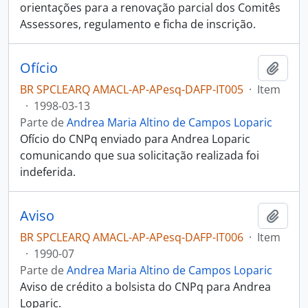
orientações para a renovação parcial dos Comitês
Assessores, regulamento e ficha de inscrição.
Ofício
Adici
BR SPCLEARQ AMACL-AP-APesq-DAFP-IT005
·
Item
·
1998-03-13
Parte de
Andrea Maria Altino de Campos Loparic
Ofício do CNPq enviado para Andrea Loparic
comunicando que sua solicitação realizada foi
indeferida.
Aviso
Adici
BR SPCLEARQ AMACL-AP-APesq-DAFP-IT006
·
Item
·
1990-07
Parte de
Andrea Maria Altino de Campos Loparic
Aviso de crédito a bolsista do CNPq para Andrea
Loparic.