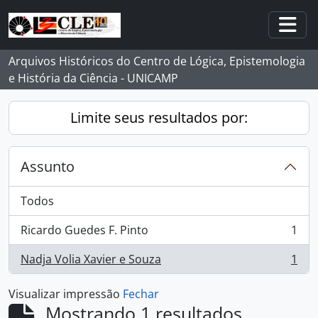
Skip to main content
Togg
Arquivos Históricos do Centro de Lógica, Epistemologia
e História da Ciência - UNICAMP
Limite seus resultados por:
Assunto
Todos
Ricardo Guedes F. Pinto
1
, 1 resultados
Nadja Volia Xavier e Souza
1
, 1 resultados
Visualizar impressão
Fechar
Mostrando 1 resultados